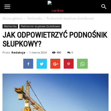
Strona główna
Mechanika
Podnośniki słupkowe (butelkowe)
Mechanika
Podnośniki słupkowe (butelkowe)
JAK ODPOWIETRZYĆ PODNOŚNIK
SŁUPKOWY?
Przez
Redakcja
-
1 marca 2024
490
0