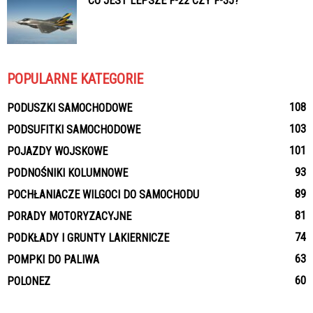
CO JEST LEPSZE F-22 CZY F-35?
POPULARNE KATEGORIE
108
PODUSZKI SAMOCHODOWE
103
PODSUFITKI SAMOCHODOWE
101
POJAZDY WOJSKOWE
93
PODNOŚNIKI KOLUMNOWE
89
POCHŁANIACZE WILGOCI DO SAMOCHODU
81
PORADY MOTORYZACYJNE
74
PODKŁADY I GRUNTY LAKIERNICZE
63
POMPKI DO PALIWA
60
POLONEZ