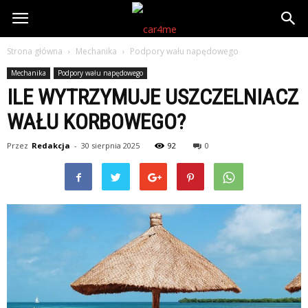
Strona główna
Mechanika
Podpory wału napędowego
Mechanika
Podpory wału napędowego
ILE WYTRZYMUJE USZCZELNIACZ
WAŁU KORBOWEGO?
Przez
Redakcja
-
30 sierpnia 2025
92
0