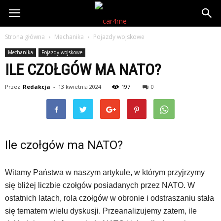
Strona główna
Mechanika
Pojazdy wojskowe
Mechanika
Pojazdy wojskowe
ILE CZOŁGÓW MA NATO?
Przez
Redakcja
-
13 kwietnia 2024
197
0
Ile czołgów ma NATO?
Witamy Państwa w naszym artykule, w którym przyjrzymy
się bliżej liczbie czołgów posiadanych przez NATO. W
ostatnich latach, rola czołgów w obronie i odstraszaniu stała
się tematem wielu dyskusji. Przeanalizujemy zatem, ile