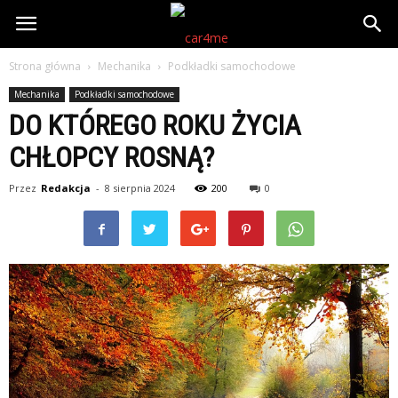
Strona główna
Mechanika
Podkładki samochodowe
Mechanika
Podkładki samochodowe
DO KTÓREGO ROKU ŻYCIA
CHŁOPCY ROSNĄ?
Przez
Redakcja
-
8 sierpnia 2024
200
0