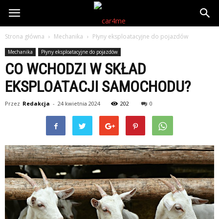
Strona główna
Mechanika
Płyny eksploatacyjne do pojazdów
Mechanika
Płyny eksploatacyjne do pojazdów
CO WCHODZI W SKŁAD
EKSPLOATACJI SAMOCHODU?
Przez
Redakcja
-
24 kwietnia 2024
202
0