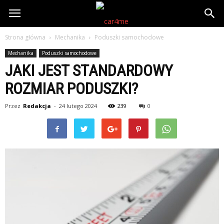
Strona główna
Mechanika
Poduszki samochodowe
Mechanika
Poduszki samochodowe
JAKI JEST STANDARDOWY
ROZMIAR PODUSZKI?
Przez
Redakcja
-
24 lutego 2024
239
0