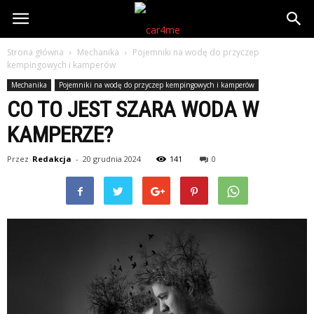
Strona główna
Mechanika
Pojemniki na wodę do przyczep
kempingowych i kamperów
Mechanika
Pojemniki na wodę do przyczep kempingowych i kamperów
CO TO JEST SZARA WODA W
KAMPERZE?
Przez
Redakcja
-
20 grudnia 2024
141
0